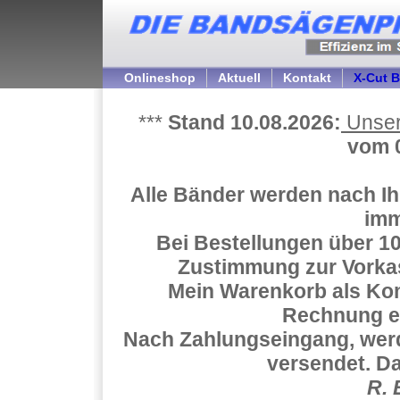
Onlineshop
Aktuell
Kontakt
X-Cut 
***
Stand 10.08.2026:
Unsere
vom 0
Alle Bänder werden nach Ihr
im
Bei Bestellungen über 100
Zustimmung zur Vorkas
Mein Warenkorb als K
Rechnung er
Nach Zahlungseingang, werd
versendet. Da
R. 