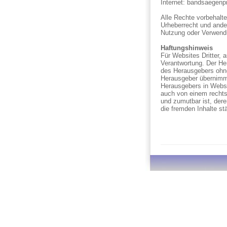
Internet:
bandsaegenpr
Alle Rechte vorbehalte
Urheberrecht und ande
Nutzung oder Verwendu
Haftungshinweis
Für Websites Dritter, 
Verantwortung. Der Her
des Herausgebers ohne
Herausgeber übernimmt 
Herausgebers in Websit
auch von einem rechts
und zumutbar ist, dere
die fremden Inhalte st