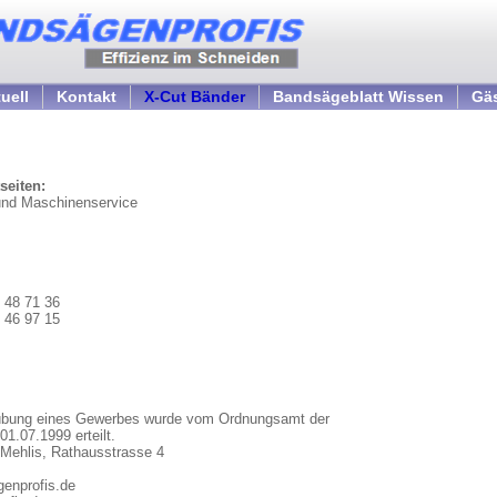
uell
Kontakt
X-Cut Bänder
Bandsägeblatt Wissen
Gä
seiten:
nd Maschinenservice
/ 48 71 36
/ 46 97 15
sübung eines Gewerbes wurde vom Ordnungsamt der
01.07.1999 erteilt.
-Mehlis, Rathausstrasse 4
genprofis.de