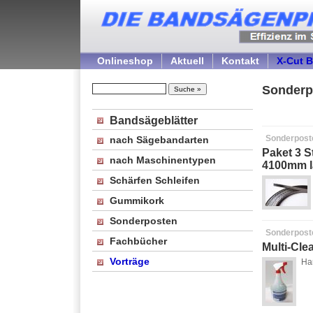
Onlineshop
Aktuell
Kontakt
X-Cut 
Sonderp
Bandsägeblätter
Sonderpost
nach Sägebandarten
Paket 3 S
nach Maschinentypen
4100mm 
Schärfen Schleifen
Gummikork
Sonderposten
Sonderpost
Fachbücher
Multi-Cle
Vorträge
Har